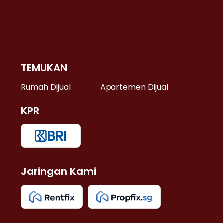
TEMUKAN
 >
Rumah Dijual
Apartemen Dijual
KPR
>
 >
Jaringan Kami
u >
>
 Lama >