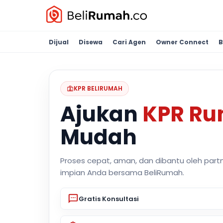
Dijual
Disewa
Cari Agen
Owner Connect
B
KPR BELIRUMAH
Ajukan
KPR R
Mudah
Proses cepat, aman, dan dibantu oleh part
impian Anda bersama BeliRumah.
Gratis Konsultasi