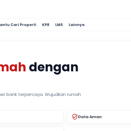
antu Cari Properti
KPR
LMS
Lainnya
umah
dengan
ner bank terpercaya. Wujudkan rumah
Data Aman