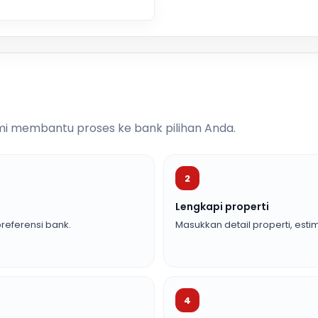
i membantu proses ke bank pilihan Anda.
2
Lengkapi properti
referensi bank.
Masukkan detail properti, estim
4