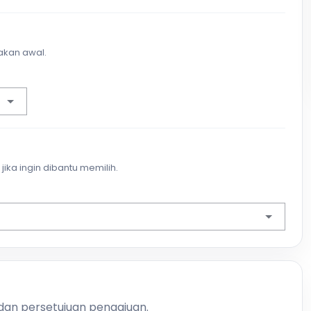
akan awal.
jika ingin dibantu memilih.
 dan persetujuan pengajuan.