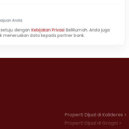
gajuan Anda.
 setuju dengan
Kebijakan Privasi
BeliRumah. Anda juga
k meneruskan data kepada partner bank.
Properti Dijual di Kalideres >
Properti Dijual di Grogol >