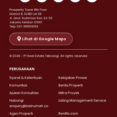
Properti Dijual di Kemayoran >
Prosperity Tower 8th Floor
Properti Dijual di Menteng >
District 8, SCBD Lot 28
Properti Dijual di Senen >
JI. Jend. Sudirman Kav. 52-53
Jakarta Selatan 12190
Properti Dijual di Tanah Abang >
Telp: 021-38959193
Properti Dijual di Cikini >
Properti Dijual di Kramat >
Lihat di Google Maps
Properti Dijual di Pasar Baru >
Properti Dijual di Bendungan Hilir >
© 2026 - PT Real Estate Teknologi. All rights reserved.
Properti Dijual di Jakarta Selatan >
Properti Dijual di Cilandak >
PERUSAHAAN
Properti Dijual di Lebak Bulus >
Syarat & Ketentuan
Kebijakan Privasi
Properti Dijual di Gandaria Selatan >
Properti Dijual di Pondok Labu >
Komunitas
Berita Properti
Properti Dijual di Cipete Selatan >
Ajukan Konsultasi
Mitra Proyek
Properti Dijual di Jagakarsa >
Hubungi:
Listing Management Service
Properti Dijual di Lenteng Agung >
enquiry@belirumah.co
Properti Dijual di Senayan >
Agen Properti
Rentfix.com
Properti Dijual di Pondok Pinang >