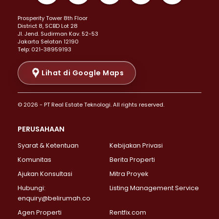
Properti Dijual di Kemayoran >
Prosperity Tower 8th Floor
Properti Dijual di Menteng >
District 8, SCBD Lot 28
Properti Dijual di Senen >
JI. Jend. Sudirman Kav. 52-53
Jakarta Selatan 12190
Properti Dijual di Tanah Abang >
Telp: 021-38959193
Properti Dijual di Cikini >
Properti Dijual di Kramat >
Lihat di Google Maps
Properti Dijual di Pasar Baru >
Properti Dijual di Bendungan Hilir >
© 2026 - PT Real Estate Teknologi. All rights reserved.
Properti Dijual di Jakarta Selatan >
Properti Dijual di Cilandak >
PERUSAHAAN
Properti Dijual di Lebak Bulus >
Syarat & Ketentuan
Kebijakan Privasi
Properti Dijual di Gandaria Selatan >
Properti Dijual di Pondok Labu >
Komunitas
Berita Properti
Properti Dijual di Cipete Selatan >
Ajukan Konsultasi
Mitra Proyek
Properti Dijual di Jagakarsa >
Hubungi:
Listing Management Service
Properti Dijual di Lenteng Agung >
enquiry@belirumah.co
Properti Dijual di Senayan >
Agen Properti
Rentfix.com
Properti Dijual di Pondok Pinang >