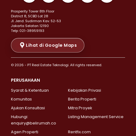
Properti Dijual di Kemayoran >
Prosperity Tower 8th Floor
Properti Dijual di Menteng >
District 8, SCBD Lot 28
Properti Dijual di Senen >
JI. Jend. Sudirman Kav. 52-53
Jakarta Selatan 12190
Properti Dijual di Tanah Abang >
Telp: 021-38959193
Properti Dijual di Cikini >
Properti Dijual di Kramat >
Lihat di Google Maps
Properti Dijual di Pasar Baru >
Properti Dijual di Bendungan Hilir >
© 2026 - PT Real Estate Teknologi. All rights reserved.
Properti Dijual di Jakarta Selatan >
Properti Dijual di Cilandak >
PERUSAHAAN
Properti Dijual di Lebak Bulus >
Syarat & Ketentuan
Kebijakan Privasi
Properti Dijual di Gandaria Selatan >
Properti Dijual di Pondok Labu >
Komunitas
Berita Properti
Properti Dijual di Cipete Selatan >
Ajukan Konsultasi
Mitra Proyek
Properti Dijual di Jagakarsa >
Hubungi:
Listing Management Service
Properti Dijual di Lenteng Agung >
enquiry@belirumah.co
Properti Dijual di Senayan >
Agen Properti
Rentfix.com
Properti Dijual di Pondok Pinang >