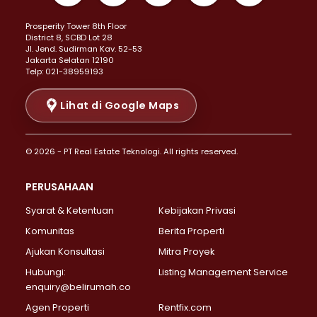
Properti Dijual di Kemayoran >
Prosperity Tower 8th Floor
Properti Dijual di Menteng >
District 8, SCBD Lot 28
Properti Dijual di Senen >
JI. Jend. Sudirman Kav. 52-53
Jakarta Selatan 12190
Properti Dijual di Tanah Abang >
Telp: 021-38959193
Properti Dijual di Cikini >
Properti Dijual di Kramat >
Lihat di Google Maps
Properti Dijual di Pasar Baru >
Properti Dijual di Bendungan Hilir >
© 2026 - PT Real Estate Teknologi. All rights reserved.
Properti Dijual di Jakarta Selatan >
Properti Dijual di Cilandak >
PERUSAHAAN
Properti Dijual di Lebak Bulus >
Syarat & Ketentuan
Kebijakan Privasi
Properti Dijual di Gandaria Selatan >
Properti Dijual di Pondok Labu >
Komunitas
Berita Properti
Properti Dijual di Cipete Selatan >
Ajukan Konsultasi
Mitra Proyek
Properti Dijual di Jagakarsa >
Hubungi:
Listing Management Service
Properti Dijual di Lenteng Agung >
enquiry@belirumah.co
Properti Dijual di Senayan >
Agen Properti
Rentfix.com
Properti Dijual di Pondok Pinang >