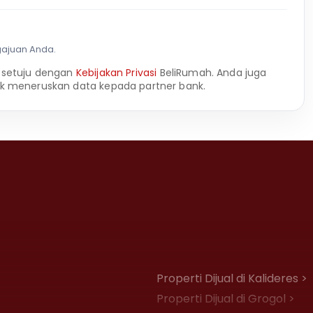
gajuan Anda.
 setuju dengan
Kebijakan Privasi
BeliRumah. Anda juga
k meneruskan data kepada partner bank.
Properti Dijual di Kalideres >
Properti Dijual di Grogol >