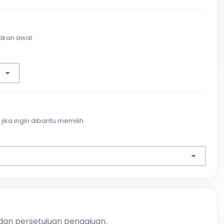
akan awal.
jika ingin dibantu memilih.
 dan persetujuan pengajuan.