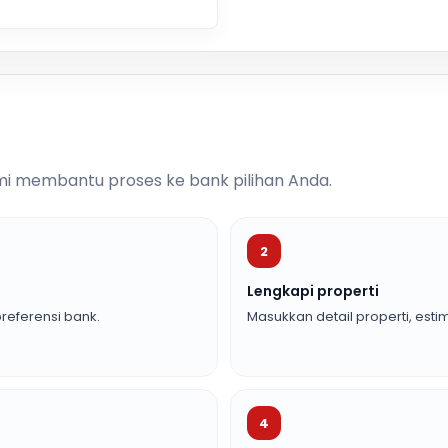
i membantu proses ke bank pilihan Anda.
2
Lengkapi properti
referensi bank.
Masukkan detail properti, estim
4