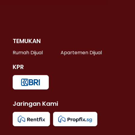
TEMUKAN
 >
Rumah Dijual
Apartemen Dijual
KPR
>
 >
Jaringan Kami
u >
>
 Lama >