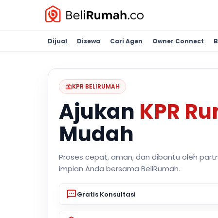
Dijual
Disewa
Cari Agen
Owner Connect
B
KPR BELIRUMAH
Ajukan
KPR R
Mudah
Proses cepat, aman, dan dibantu oleh part
impian Anda bersama BeliRumah.
Gratis Konsultasi