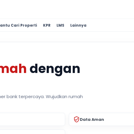
antu Cari Properti
KPR
LMS
Lainnya
umah
dengan
ner bank terpercaya. Wujudkan rumah
Data Aman