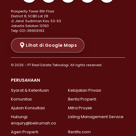
Properti Dijual di Kemayoran >
Prosperity Tower 8th Floor
Properti Dijual di Menteng >
District 8, SCBD Lot 28
Properti Dijual di Senen >
JI. Jend. Sudirman Kav. 52-53
Jakarta Selatan 12190
Properti Dijual di Tanah Abang >
Telp: 021-38959193
Properti Dijual di Cikini >
Properti Dijual di Kramat >
Lihat di Google Maps
Properti Dijual di Pasar Baru >
Properti Dijual di Bendungan Hilir >
© 2026 - PT Real Estate Teknologi. All rights reserved.
Properti Dijual di Jakarta Selatan >
Properti Dijual di Cilandak >
PERUSAHAAN
Properti Dijual di Lebak Bulus >
Syarat & Ketentuan
Kebijakan Privasi
Properti Dijual di Gandaria Selatan >
Properti Dijual di Pondok Labu >
Komunitas
Berita Properti
Properti Dijual di Cipete Selatan >
Ajukan Konsultasi
Mitra Proyek
Properti Dijual di Jagakarsa >
Hubungi:
Listing Management Service
Properti Dijual di Lenteng Agung >
enquiry@belirumah.co
Properti Dijual di Senayan >
Agen Properti
Rentfix.com
Properti Dijual di Pondok Pinang >