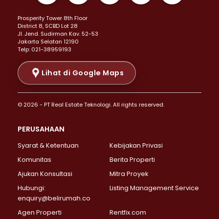
Properti Dijual di Kemayoran >
Prosperity Tower 8th Floor
Properti Dijual di Menteng >
District 8, SCBD Lot 28
Properti Dijual di Senen >
JI. Jend. Sudirman Kav. 52-53
Jakarta Selatan 12190
Properti Dijual di Tanah Abang >
Telp: 021-38959193
Properti Dijual di Cikini >
Properti Dijual di Kramat >
Lihat di Google Maps
Properti Dijual di Pasar Baru >
Properti Dijual di Bendungan Hilir >
© 2026 - PT Real Estate Teknologi. All rights reserved.
Properti Dijual di Jakarta Selatan >
Properti Dijual di Cilandak >
PERUSAHAAN
Properti Dijual di Lebak Bulus >
Syarat & Ketentuan
Kebijakan Privasi
Properti Dijual di Gandaria Selatan >
Properti Dijual di Pondok Labu >
Komunitas
Berita Properti
Properti Dijual di Cipete Selatan >
Ajukan Konsultasi
Mitra Proyek
Properti Dijual di Jagakarsa >
Hubungi:
Listing Management Service
Properti Dijual di Lenteng Agung >
enquiry@belirumah.co
Properti Dijual di Senayan >
Agen Properti
Rentfix.com
Properti Dijual di Pondok Pinang >