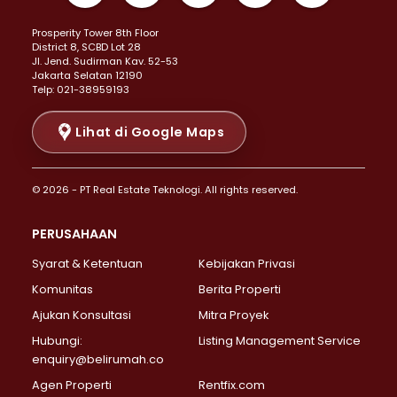
Properti Dijual di Kemayoran >
Prosperity Tower 8th Floor
Properti Dijual di Menteng >
District 8, SCBD Lot 28
Properti Dijual di Senen >
JI. Jend. Sudirman Kav. 52-53
Jakarta Selatan 12190
Properti Dijual di Tanah Abang >
Telp: 021-38959193
Properti Dijual di Cikini >
Properti Dijual di Kramat >
Lihat di Google Maps
Properti Dijual di Pasar Baru >
Properti Dijual di Bendungan Hilir >
© 2026 - PT Real Estate Teknologi. All rights reserved.
Properti Dijual di Jakarta Selatan >
Properti Dijual di Cilandak >
PERUSAHAAN
Properti Dijual di Lebak Bulus >
Syarat & Ketentuan
Kebijakan Privasi
Properti Dijual di Gandaria Selatan >
Properti Dijual di Pondok Labu >
Komunitas
Berita Properti
Properti Dijual di Cipete Selatan >
Ajukan Konsultasi
Mitra Proyek
Properti Dijual di Jagakarsa >
Hubungi:
Listing Management Service
Properti Dijual di Lenteng Agung >
enquiry@belirumah.co
Properti Dijual di Senayan >
Agen Properti
Rentfix.com
Properti Dijual di Pondok Pinang >