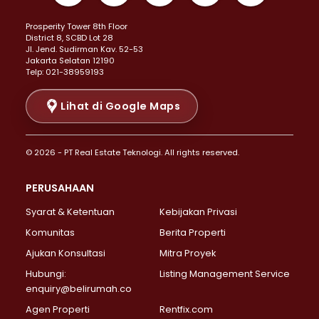
Properti Dijual di Kemayoran >
Prosperity Tower 8th Floor
Properti Dijual di Menteng >
District 8, SCBD Lot 28
Properti Dijual di Senen >
JI. Jend. Sudirman Kav. 52-53
Jakarta Selatan 12190
Properti Dijual di Tanah Abang >
Telp: 021-38959193
Properti Dijual di Cikini >
Properti Dijual di Kramat >
Lihat di Google Maps
Properti Dijual di Pasar Baru >
Properti Dijual di Bendungan Hilir >
© 2026 - PT Real Estate Teknologi. All rights reserved.
Properti Dijual di Jakarta Selatan >
Properti Dijual di Cilandak >
PERUSAHAAN
Properti Dijual di Lebak Bulus >
Syarat & Ketentuan
Kebijakan Privasi
Properti Dijual di Gandaria Selatan >
Properti Dijual di Pondok Labu >
Komunitas
Berita Properti
Properti Dijual di Cipete Selatan >
Ajukan Konsultasi
Mitra Proyek
Properti Dijual di Jagakarsa >
Hubungi:
Listing Management Service
Properti Dijual di Lenteng Agung >
enquiry@belirumah.co
Properti Dijual di Senayan >
Agen Properti
Rentfix.com
Properti Dijual di Pondok Pinang >