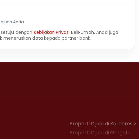
gajuan Anda.
 setuju dengan
Kebijakan Privasi
BeliRumah. Anda juga
k meneruskan data kepada partner bank.
Properti Dijual di Kalideres >
Properti Dijual di Grogol >