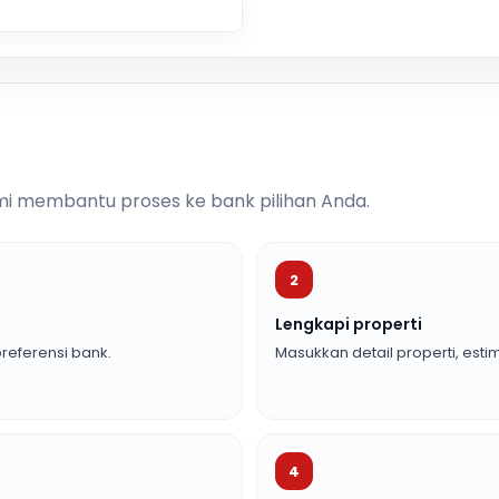
i membantu proses ke bank pilihan Anda.
2
Lengkapi properti
referensi bank.
Masukkan detail properti, estim
4