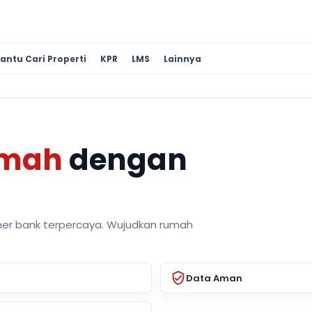
antu Cari Properti
KPR
LMS
Lainnya
umah
dengan
ner bank terpercaya. Wujudkan rumah
Data Aman