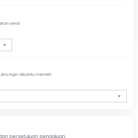
akan awal.
jika ingin dibantu memilih.
 dan persetujuan pengajuan.