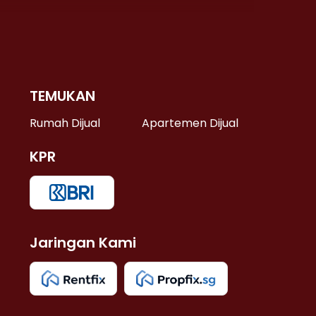
TEMUKAN
 >
Rumah Dijual
Apartemen Dijual
KPR
>
 >
Jaringan Kami
u >
>
 Lama >