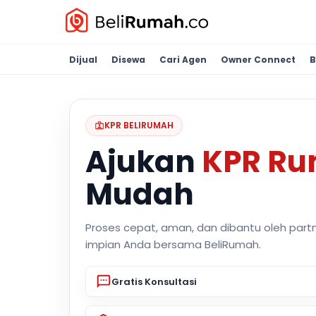
Dijual
Disewa
Cari Agen
Owner Connect
B
KPR BELIRUMAH
Ajukan
KPR R
Mudah
Proses cepat, aman, dan dibantu oleh part
impian Anda bersama BeliRumah.
Gratis Konsultasi