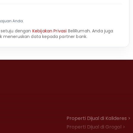
gajuan Anda.
 setuju dengan
Kebijakan Privasi
BeliRumah. Anda juga
k meneruskan data kepada partner bank.
Properti Dijual di Kalideres >
Properti Dijual di Grogol >