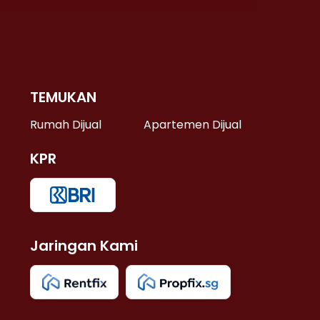
TEMUKAN
 >
Rumah Dijual
Apartemen Dijual
KPR
>
 >
Jaringan Kami
u >
>
 Lama >