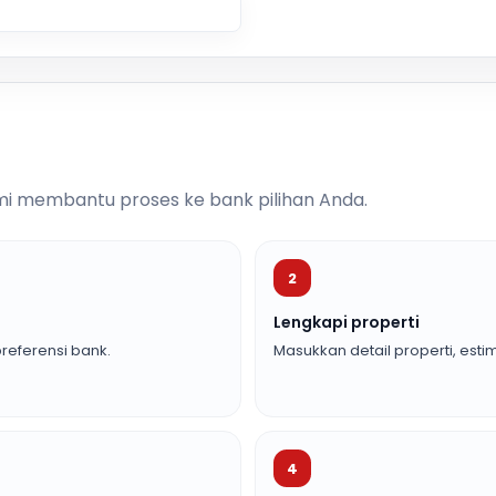
i membantu proses ke bank pilihan Anda.
2
Lengkapi properti
referensi bank.
Masukkan detail properti, estim
4