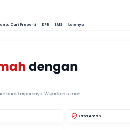
antu Cari Properti
KPR
LMS
Lainnya
umah
dengan
ner bank terpercaya. Wujudkan rumah
Data Aman