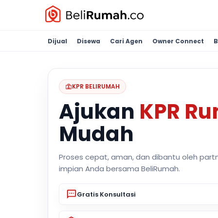
Dijual
Disewa
Cari Agen
Owner Connect
B
KPR BELIRUMAH
Ajukan
KPR R
Mudah
Proses cepat, aman, dan dibantu oleh part
impian Anda bersama BeliRumah.
Gratis Konsultasi