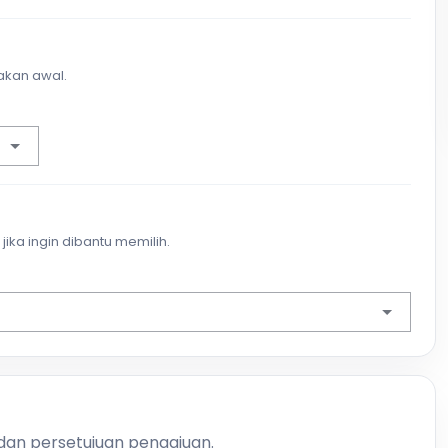
akan awal.
jika ingin dibantu memilih.
 dan persetujuan pengajuan.