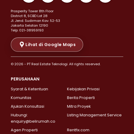
Properti Dijual di Kemayoran >
Prosperity Tower 8th Floor
Properti Dijual di Menteng >
District 8, SCBD Lot 28
Properti Dijual di Senen >
JI. Jend. Sudirman Kav. 52-53
Jakarta Selatan 12190
Properti Dijual di Tanah Abang >
Telp: 021-38959193
Properti Dijual di Cikini >
Properti Dijual di Kramat >
Lihat di Google Maps
Properti Dijual di Pasar Baru >
Properti Dijual di Bendungan Hilir >
© 2026 - PT Real Estate Teknologi. All rights reserved.
Properti Dijual di Jakarta Selatan >
Properti Dijual di Cilandak >
PERUSAHAAN
Properti Dijual di Lebak Bulus >
Syarat & Ketentuan
Kebijakan Privasi
Properti Dijual di Gandaria Selatan >
Properti Dijual di Pondok Labu >
Komunitas
Berita Properti
Properti Dijual di Cipete Selatan >
Ajukan Konsultasi
Mitra Proyek
Properti Dijual di Jagakarsa >
Hubungi:
Listing Management Service
Properti Dijual di Lenteng Agung >
enquiry@belirumah.co
Properti Dijual di Senayan >
Agen Properti
Rentfix.com
Properti Dijual di Pondok Pinang >