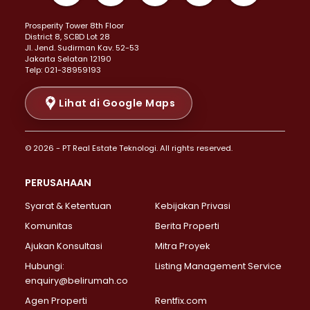
Properti Dijual di Kemayoran >
Prosperity Tower 8th Floor
Properti Dijual di Menteng >
District 8, SCBD Lot 28
Properti Dijual di Senen >
JI. Jend. Sudirman Kav. 52-53
Jakarta Selatan 12190
Properti Dijual di Tanah Abang >
Telp: 021-38959193
Properti Dijual di Cikini >
Properti Dijual di Kramat >
Lihat di Google Maps
Properti Dijual di Pasar Baru >
Properti Dijual di Bendungan Hilir >
© 2026 - PT Real Estate Teknologi. All rights reserved.
Properti Dijual di Jakarta Selatan >
Properti Dijual di Cilandak >
PERUSAHAAN
Properti Dijual di Lebak Bulus >
Syarat & Ketentuan
Kebijakan Privasi
Properti Dijual di Gandaria Selatan >
Properti Dijual di Pondok Labu >
Komunitas
Berita Properti
Properti Dijual di Cipete Selatan >
Ajukan Konsultasi
Mitra Proyek
Properti Dijual di Jagakarsa >
Hubungi:
Listing Management Service
Properti Dijual di Lenteng Agung >
enquiry@belirumah.co
Properti Dijual di Senayan >
Agen Properti
Rentfix.com
Properti Dijual di Pondok Pinang >