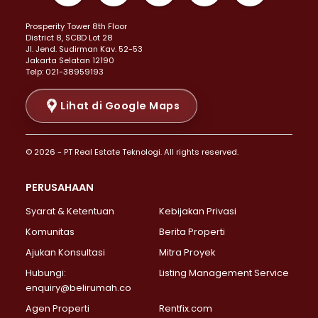
Properti Dijual di Kemayoran >
Prosperity Tower 8th Floor
Properti Dijual di Menteng >
District 8, SCBD Lot 28
Properti Dijual di Senen >
JI. Jend. Sudirman Kav. 52-53
Jakarta Selatan 12190
Properti Dijual di Tanah Abang >
Telp: 021-38959193
Properti Dijual di Cikini >
Properti Dijual di Kramat >
Lihat di Google Maps
Properti Dijual di Pasar Baru >
Properti Dijual di Bendungan Hilir >
© 2026 - PT Real Estate Teknologi. All rights reserved.
Properti Dijual di Jakarta Selatan >
Properti Dijual di Cilandak >
PERUSAHAAN
Properti Dijual di Lebak Bulus >
Syarat & Ketentuan
Kebijakan Privasi
Properti Dijual di Gandaria Selatan >
Properti Dijual di Pondok Labu >
Komunitas
Berita Properti
Properti Dijual di Cipete Selatan >
Ajukan Konsultasi
Mitra Proyek
Properti Dijual di Jagakarsa >
Hubungi:
Listing Management Service
Properti Dijual di Lenteng Agung >
enquiry@belirumah.co
Properti Dijual di Senayan >
Agen Properti
Rentfix.com
Properti Dijual di Pondok Pinang >