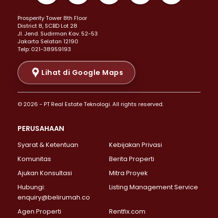
Properti Dijual di Kemayoran >
Prosperity Tower 8th Floor
Properti Dijual di Menteng >
District 8, SCBD Lot 28
Properti Dijual di Senen >
JI. Jend. Sudirman Kav. 52-53
Jakarta Selatan 12190
Properti Dijual di Tanah Abang >
Telp: 021-38959193
Properti Dijual di Cikini >
Properti Dijual di Kramat >
Lihat di Google Maps
Properti Dijual di Pasar Baru >
Properti Dijual di Bendungan Hilir >
© 2026 - PT Real Estate Teknologi. All rights reserved.
Properti Dijual di Jakarta Selatan >
Properti Dijual di Cilandak >
PERUSAHAAN
Properti Dijual di Lebak Bulus >
Syarat & Ketentuan
Kebijakan Privasi
Properti Dijual di Gandaria Selatan >
Properti Dijual di Pondok Labu >
Komunitas
Berita Properti
Properti Dijual di Cipete Selatan >
Ajukan Konsultasi
Mitra Proyek
Properti Dijual di Jagakarsa >
Hubungi:
Listing Management Service
Properti Dijual di Lenteng Agung >
enquiry@belirumah.co
Properti Dijual di Senayan >
Agen Properti
Rentfix.com
Properti Dijual di Pondok Pinang >