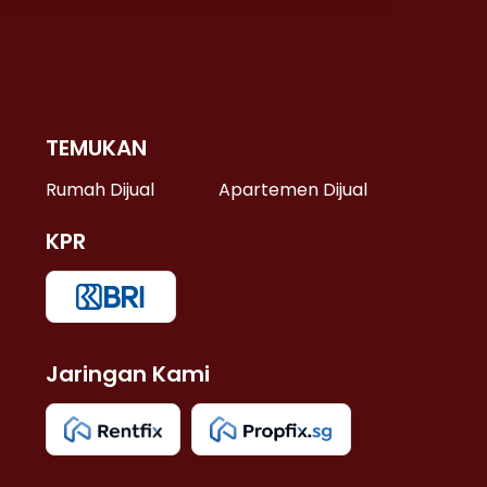
TEMUKAN
 >
Rumah Dijual
Apartemen Dijual
KPR
>
 >
Jaringan Kami
u >
>
 Lama >