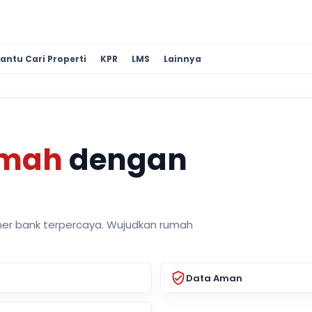
antu Cari Properti
KPR
LMS
Lainnya
umah
dengan
ner bank terpercaya. Wujudkan rumah
Data Aman