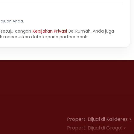
gajuan Anda.
 setuju dengan
Kebijakan Privasi
BeliRumah. Anda juga
k meneruskan data kepada partner bank.
Properti Dijual di Kalideres >
Properti Dijual di Grogol >