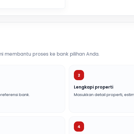
i membantu proses ke bank pilihan Anda.
2
Lengkapi properti
referensi bank.
Masukkan detail properti, estim
4