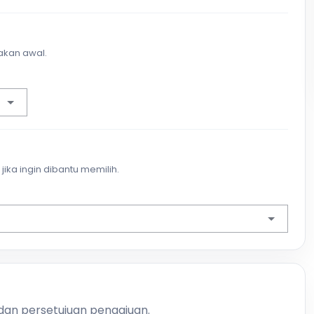
akan awal.
jika ingin dibantu memilih.
 dan persetujuan pengajuan.