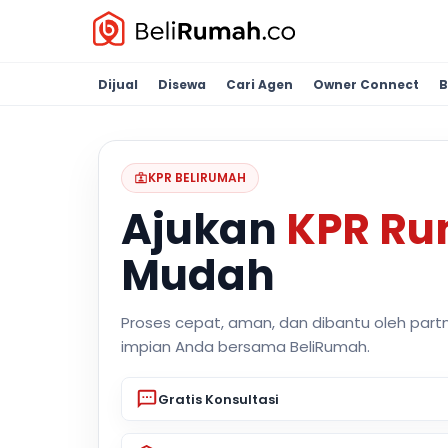
Dijual
Disewa
Cari Agen
Owner Connect
B
KPR BELIRUMAH
Ajukan
KPR R
Mudah
Proses cepat, aman, dan dibantu oleh part
impian Anda bersama BeliRumah.
Gratis Konsultasi