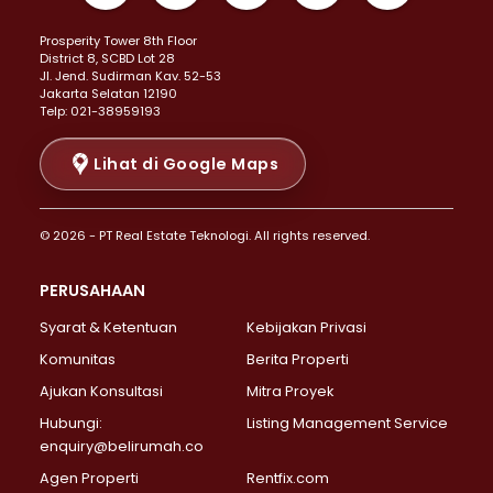
Properti Dijual di Kemayoran >
Prosperity Tower 8th Floor
Properti Dijual di Menteng >
District 8, SCBD Lot 28
Properti Dijual di Senen >
JI. Jend. Sudirman Kav. 52-53
Jakarta Selatan 12190
Properti Dijual di Tanah Abang >
Telp: 021-38959193
Properti Dijual di Cikini >
Properti Dijual di Kramat >
Lihat di Google Maps
Properti Dijual di Pasar Baru >
Properti Dijual di Bendungan Hilir >
© 2026 - PT Real Estate Teknologi. All rights reserved.
Properti Dijual di Jakarta Selatan >
Properti Dijual di Cilandak >
PERUSAHAAN
Properti Dijual di Lebak Bulus >
Syarat & Ketentuan
Kebijakan Privasi
Properti Dijual di Gandaria Selatan >
Properti Dijual di Pondok Labu >
Komunitas
Berita Properti
Properti Dijual di Cipete Selatan >
Ajukan Konsultasi
Mitra Proyek
Properti Dijual di Jagakarsa >
Hubungi:
Listing Management Service
Properti Dijual di Lenteng Agung >
enquiry@belirumah.co
Properti Dijual di Senayan >
Agen Properti
Rentfix.com
Properti Dijual di Pondok Pinang >