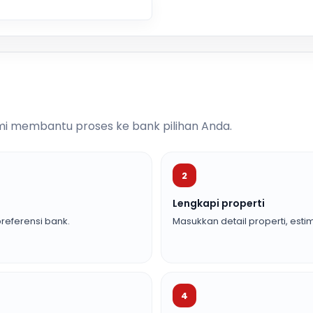
i membantu proses ke bank pilihan Anda.
2
Lengkapi properti
referensi bank.
Masukkan detail properti, estim
4