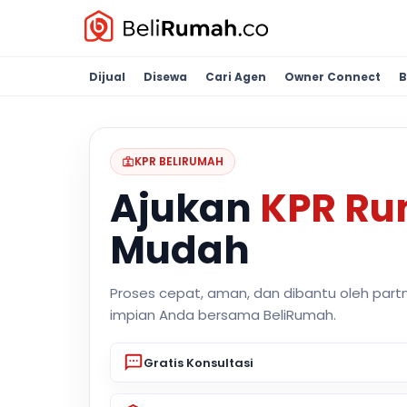
Dijual
Disewa
Cari Agen
Owner Connect
B
KPR BELIRUMAH
Ajukan
KPR R
Mudah
Proses cepat, aman, dan dibantu oleh part
impian Anda bersama BeliRumah.
Gratis Konsultasi