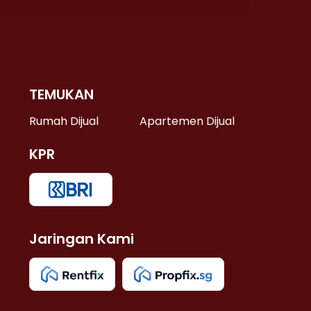
TEMUKAN
 >
Rumah Dijual
Apartemen Dijual
KPR
>
 >
Jaringan Kami
u >
>
 Lama >