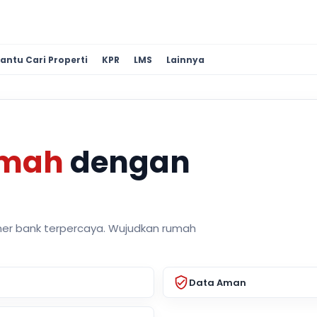
antu Cari Properti
KPR
LMS
Lainnya
umah
dengan
ner bank terpercaya. Wujudkan rumah
Data Aman