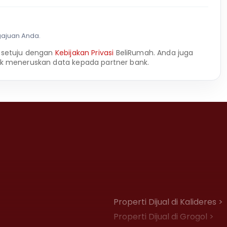
gajuan Anda.
 setuju dengan
Kebijakan Privasi
BeliRumah. Anda juga
k meneruskan data kepada partner bank.
Properti Dijual di Kalideres >
Properti Dijual di Grogol >