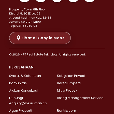
Properti Dijual di Kemayoran >
Prosperity Tower 8th Floor
Properti Dijual di Menteng >
District 8, SCBD Lot 28
Properti Dijual di Senen >
JI. Jend. Sudirman Kav. 52-53
Jakarta Selatan 12190
Properti Dijual di Tanah Abang >
Telp: 021-38959193
Properti Dijual di Cikini >
Properti Dijual di Kramat >
Lihat di Google Maps
Properti Dijual di Pasar Baru >
Properti Dijual di Bendungan Hilir >
© 2026 - PT Real Estate Teknologi. All rights reserved.
Properti Dijual di Jakarta Selatan >
Properti Dijual di Cilandak >
PERUSAHAAN
Properti Dijual di Lebak Bulus >
Syarat & Ketentuan
Kebijakan Privasi
Properti Dijual di Gandaria Selatan >
Properti Dijual di Pondok Labu >
Komunitas
Berita Properti
Properti Dijual di Cipete Selatan >
Ajukan Konsultasi
Mitra Proyek
Properti Dijual di Jagakarsa >
Hubungi:
Listing Management Service
Properti Dijual di Lenteng Agung >
enquiry@belirumah.co
Properti Dijual di Senayan >
Agen Properti
Rentfix.com
Properti Dijual di Pondok Pinang >