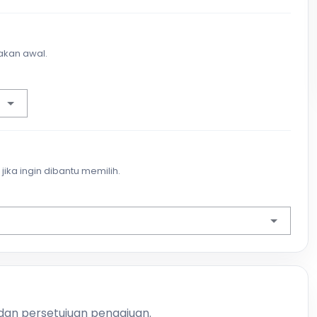
akan awal.
jika ingin dibantu memilih.
 dan persetujuan pengajuan.