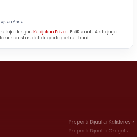
gajuan Anda.
 setuju dengan
Kebijakan Privasi
BeliRumah. Anda juga
k meneruskan data kepada partner bank.
Properti Dijual di Kalideres >
Properti Dijual di Grogol >