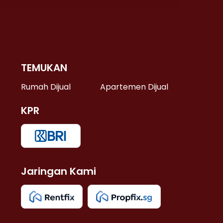
TEMUKAN
 >
Rumah Dijual
Apartemen Dijual
KPR
>
 >
Jaringan Kami
u >
>
 Lama >