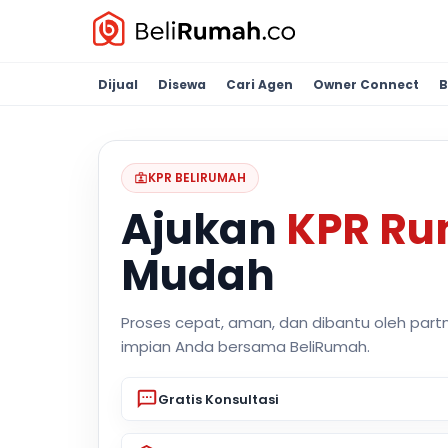
Dijual
Disewa
Cari Agen
Owner Connect
B
KPR BELIRUMAH
Ajukan
KPR R
Mudah
Proses cepat, aman, dan dibantu oleh part
impian Anda bersama BeliRumah.
Gratis Konsultasi