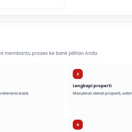
i membantu proses ke bank pilihan Anda.
2
Lengkapi properti
referensi bank.
Masukkan detail properti, estim
4