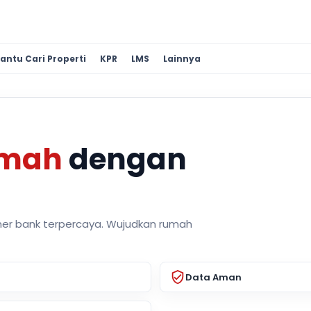
antu Cari Properti
KPR
LMS
Lainnya
umah
dengan
ner bank terpercaya. Wujudkan rumah
Data Aman