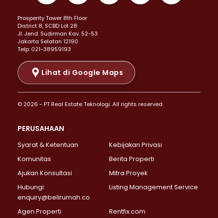
Properti Dijual di Kemayoran >
Prosperity Tower 8th Floor
Properti Dijual di Menteng >
District 8, SCBD Lot 28
Properti Dijual di Senen >
JI. Jend. Sudirman Kav. 52-53
Jakarta Selatan 12190
Properti Dijual di Tanah Abang >
Telp: 021-38959193
Properti Dijual di Cikini >
Properti Dijual di Kramat >
Lihat di Google Maps
Properti Dijual di Pasar Baru >
Properti Dijual di Bendungan Hilir >
© 2026 - PT Real Estate Teknologi. All rights reserved.
Properti Dijual di Jakarta Selatan >
Properti Dijual di Cilandak >
PERUSAHAAN
Properti Dijual di Lebak Bulus >
Syarat & Ketentuan
Kebijakan Privasi
Properti Dijual di Gandaria Selatan >
Properti Dijual di Pondok Labu >
Komunitas
Berita Properti
Properti Dijual di Cipete Selatan >
Ajukan Konsultasi
Mitra Proyek
Properti Dijual di Jagakarsa >
Hubungi:
Listing Management Service
Properti Dijual di Lenteng Agung >
enquiry@belirumah.co
Properti Dijual di Senayan >
Agen Properti
Rentfix.com
Properti Dijual di Pondok Pinang >