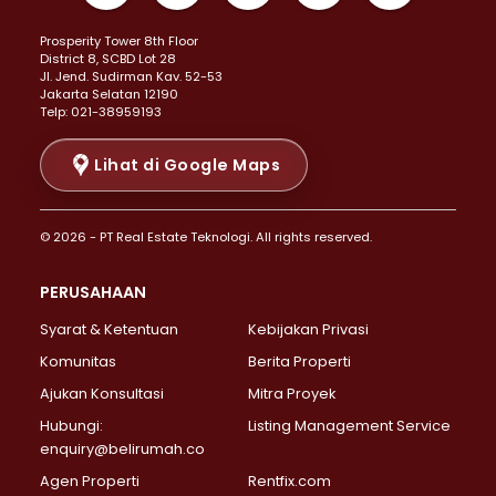
Properti Dijual di Kemayoran >
Prosperity Tower 8th Floor
Properti Dijual di Menteng >
District 8, SCBD Lot 28
Properti Dijual di Senen >
JI. Jend. Sudirman Kav. 52-53
Jakarta Selatan 12190
Properti Dijual di Tanah Abang >
Telp: 021-38959193
Properti Dijual di Cikini >
Properti Dijual di Kramat >
Lihat di Google Maps
Properti Dijual di Pasar Baru >
Properti Dijual di Bendungan Hilir >
© 2026 - PT Real Estate Teknologi. All rights reserved.
Properti Dijual di Jakarta Selatan >
Properti Dijual di Cilandak >
PERUSAHAAN
Properti Dijual di Lebak Bulus >
Syarat & Ketentuan
Kebijakan Privasi
Properti Dijual di Gandaria Selatan >
Properti Dijual di Pondok Labu >
Komunitas
Berita Properti
Properti Dijual di Cipete Selatan >
Ajukan Konsultasi
Mitra Proyek
Properti Dijual di Jagakarsa >
Hubungi:
Listing Management Service
Properti Dijual di Lenteng Agung >
enquiry@belirumah.co
Properti Dijual di Senayan >
Agen Properti
Rentfix.com
Properti Dijual di Pondok Pinang >