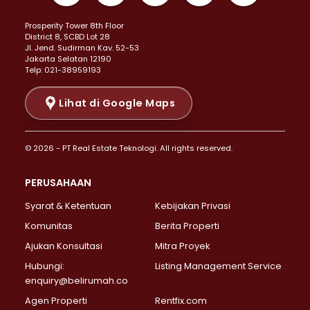
Properti Dijual di Kemayoran >
Prosperity Tower 8th Floor
Properti Dijual di Menteng >
District 8, SCBD Lot 28
Properti Dijual di Senen >
JI. Jend. Sudirman Kav. 52-53
Jakarta Selatan 12190
Properti Dijual di Tanah Abang >
Telp: 021-38959193
Properti Dijual di Cikini >
Properti Dijual di Kramat >
Lihat di Google Maps
Properti Dijual di Pasar Baru >
Properti Dijual di Bendungan Hilir >
© 2026 - PT Real Estate Teknologi. All rights reserved.
Properti Dijual di Jakarta Selatan >
Properti Dijual di Cilandak >
PERUSAHAAN
Properti Dijual di Lebak Bulus >
Syarat & Ketentuan
Kebijakan Privasi
Properti Dijual di Gandaria Selatan >
Properti Dijual di Pondok Labu >
Komunitas
Berita Properti
Properti Dijual di Cipete Selatan >
Ajukan Konsultasi
Mitra Proyek
Properti Dijual di Jagakarsa >
Hubungi:
Listing Management Service
Properti Dijual di Lenteng Agung >
enquiry@belirumah.co
Properti Dijual di Senayan >
Agen Properti
Rentfix.com
Properti Dijual di Pondok Pinang >