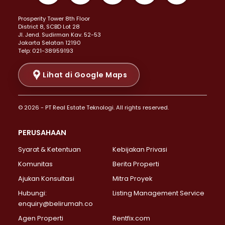
Properti Dijual di Kemayoran >
Prosperity Tower 8th Floor
Properti Dijual di Menteng >
District 8, SCBD Lot 28
Properti Dijual di Senen >
JI. Jend. Sudirman Kav. 52-53
Jakarta Selatan 12190
Properti Dijual di Tanah Abang >
Telp: 021-38959193
Properti Dijual di Cikini >
Properti Dijual di Kramat >
Lihat di Google Maps
Properti Dijual di Pasar Baru >
Properti Dijual di Bendungan Hilir >
© 2026 - PT Real Estate Teknologi. All rights reserved.
Properti Dijual di Jakarta Selatan >
Properti Dijual di Cilandak >
PERUSAHAAN
Properti Dijual di Lebak Bulus >
Syarat & Ketentuan
Kebijakan Privasi
Properti Dijual di Gandaria Selatan >
Properti Dijual di Pondok Labu >
Komunitas
Berita Properti
Properti Dijual di Cipete Selatan >
Ajukan Konsultasi
Mitra Proyek
Properti Dijual di Jagakarsa >
Hubungi:
Listing Management Service
Properti Dijual di Lenteng Agung >
enquiry@belirumah.co
Properti Dijual di Senayan >
Agen Properti
Rentfix.com
Properti Dijual di Pondok Pinang >