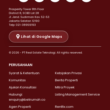
Properti Dijual di Kemayoran >
Prosperity Tower 8th Floor
Properti Dijual di Menteng >
District 8, SCBD Lot 28
Properti Dijual di Senen >
JI. Jend. Sudirman Kav. 52-53
Jakarta Selatan 12190
Properti Dijual di Tanah Abang >
Telp: 021-38959193
Properti Dijual di Cikini >
Properti Dijual di Kramat >
Lihat di Google Maps
Properti Dijual di Pasar Baru >
Properti Dijual di Bendungan Hilir >
© 2026 - PT Real Estate Teknologi. All rights reserved.
Properti Dijual di Jakarta Selatan >
Properti Dijual di Cilandak >
PERUSAHAAN
Properti Dijual di Lebak Bulus >
Syarat & Ketentuan
Kebijakan Privasi
Properti Dijual di Gandaria Selatan >
Properti Dijual di Pondok Labu >
Komunitas
Berita Properti
Properti Dijual di Cipete Selatan >
Ajukan Konsultasi
Mitra Proyek
Properti Dijual di Jagakarsa >
Hubungi:
Listing Management Service
Properti Dijual di Lenteng Agung >
enquiry@belirumah.co
Properti Dijual di Senayan >
Agen Properti
Rentfix.com
Properti Dijual di Pondok Pinang >