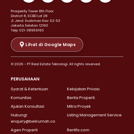
Properti Dijual di Kemayoran >
Prosperity Tower 8th Floor
Properti Dijual di Menteng >
District 8, SCBD Lot 28
Properti Dijual di Senen >
JI. Jend. Sudirman Kav. 52-53
Jakarta Selatan 12190
Properti Dijual di Tanah Abang >
Telp: 021-38959193
Properti Dijual di Cikini >
Properti Dijual di Kramat >
Lihat di Google Maps
Properti Dijual di Pasar Baru >
Properti Dijual di Bendungan Hilir >
© 2026 - PT Real Estate Teknologi. All rights reserved.
Properti Dijual di Jakarta Selatan >
Properti Dijual di Cilandak >
PERUSAHAAN
Properti Dijual di Lebak Bulus >
Syarat & Ketentuan
Kebijakan Privasi
Properti Dijual di Gandaria Selatan >
Properti Dijual di Pondok Labu >
Komunitas
Berita Properti
Properti Dijual di Cipete Selatan >
Ajukan Konsultasi
Mitra Proyek
Properti Dijual di Jagakarsa >
Hubungi:
Listing Management Service
Properti Dijual di Lenteng Agung >
enquiry@belirumah.co
Properti Dijual di Senayan >
Agen Properti
Rentfix.com
Properti Dijual di Pondok Pinang >