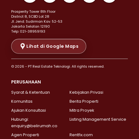
Properti Dijual di Kemayoran >
Prosperity Tower 8th Floor
Properti Dijual di Menteng >
District 8, SCBD Lot 28
Properti Dijual di Senen >
JI. Jend. Sudirman Kav. 52-53
Jakarta Selatan 12190
Properti Dijual di Tanah Abang >
Telp: 021-38959193
Properti Dijual di Cikini >
Properti Dijual di Kramat >
Lihat di Google Maps
Properti Dijual di Pasar Baru >
Properti Dijual di Bendungan Hilir >
© 2026 - PT Real Estate Teknologi. All rights reserved.
Properti Dijual di Jakarta Selatan >
Properti Dijual di Cilandak >
PERUSAHAAN
Properti Dijual di Lebak Bulus >
Syarat & Ketentuan
Kebijakan Privasi
Properti Dijual di Gandaria Selatan >
Properti Dijual di Pondok Labu >
Komunitas
Berita Properti
Properti Dijual di Cipete Selatan >
Ajukan Konsultasi
Mitra Proyek
Properti Dijual di Jagakarsa >
Hubungi:
Listing Management Service
Properti Dijual di Lenteng Agung >
enquiry@belirumah.co
Properti Dijual di Senayan >
Agen Properti
Rentfix.com
Properti Dijual di Pondok Pinang >