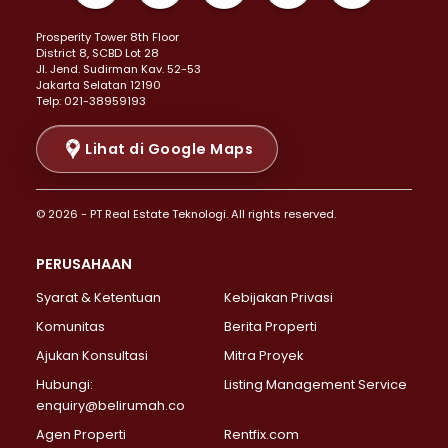
Properti Dijual di Kemayoran >
Prosperity Tower 8th Floor
Properti Dijual di Menteng >
District 8, SCBD Lot 28
Properti Dijual di Senen >
JI. Jend. Sudirman Kav. 52-53
Jakarta Selatan 12190
Properti Dijual di Tanah Abang >
Telp: 021-38959193
Properti Dijual di Cikini >
Properti Dijual di Kramat >
Lihat di Google Maps
Properti Dijual di Pasar Baru >
Properti Dijual di Bendungan Hilir >
© 2026 - PT Real Estate Teknologi. All rights reserved.
Properti Dijual di Jakarta Selatan >
Properti Dijual di Cilandak >
PERUSAHAAN
Properti Dijual di Lebak Bulus >
Syarat & Ketentuan
Kebijakan Privasi
Properti Dijual di Gandaria Selatan >
Properti Dijual di Pondok Labu >
Komunitas
Berita Properti
Properti Dijual di Cipete Selatan >
Ajukan Konsultasi
Mitra Proyek
Properti Dijual di Jagakarsa >
Hubungi:
Listing Management Service
Properti Dijual di Lenteng Agung >
enquiry@belirumah.co
Properti Dijual di Senayan >
Agen Properti
Rentfix.com
Properti Dijual di Pondok Pinang >