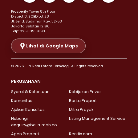
Properti Dijual di Kemayoran >
Prosperity Tower 8th Floor
Properti Dijual di Menteng >
District 8, SCBD Lot 28
Properti Dijual di Senen >
JI. Jend. Sudirman Kav. 52-53
Jakarta Selatan 12190
Properti Dijual di Tanah Abang >
Telp: 021-38959193
Properti Dijual di Cikini >
Properti Dijual di Kramat >
Lihat di Google Maps
Properti Dijual di Pasar Baru >
Properti Dijual di Bendungan Hilir >
© 2026 - PT Real Estate Teknologi. All rights reserved.
Properti Dijual di Jakarta Selatan >
Properti Dijual di Cilandak >
PERUSAHAAN
Properti Dijual di Lebak Bulus >
Syarat & Ketentuan
Kebijakan Privasi
Properti Dijual di Gandaria Selatan >
Properti Dijual di Pondok Labu >
Komunitas
Berita Properti
Properti Dijual di Cipete Selatan >
Ajukan Konsultasi
Mitra Proyek
Properti Dijual di Jagakarsa >
Hubungi:
Listing Management Service
Properti Dijual di Lenteng Agung >
enquiry@belirumah.co
Properti Dijual di Senayan >
Agen Properti
Rentfix.com
Properti Dijual di Pondok Pinang >