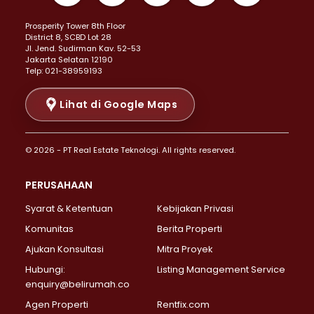
Properti Dijual di Kemayoran >
Prosperity Tower 8th Floor
Properti Dijual di Menteng >
District 8, SCBD Lot 28
Properti Dijual di Senen >
JI. Jend. Sudirman Kav. 52-53
Jakarta Selatan 12190
Properti Dijual di Tanah Abang >
Telp: 021-38959193
Properti Dijual di Cikini >
Properti Dijual di Kramat >
Lihat di Google Maps
Properti Dijual di Pasar Baru >
Properti Dijual di Bendungan Hilir >
© 2026 - PT Real Estate Teknologi. All rights reserved.
Properti Dijual di Jakarta Selatan >
Properti Dijual di Cilandak >
PERUSAHAAN
Properti Dijual di Lebak Bulus >
Syarat & Ketentuan
Kebijakan Privasi
Properti Dijual di Gandaria Selatan >
Properti Dijual di Pondok Labu >
Komunitas
Berita Properti
Properti Dijual di Cipete Selatan >
Ajukan Konsultasi
Mitra Proyek
Properti Dijual di Jagakarsa >
Hubungi:
Listing Management Service
Properti Dijual di Lenteng Agung >
enquiry@belirumah.co
Properti Dijual di Senayan >
Agen Properti
Rentfix.com
Properti Dijual di Pondok Pinang >