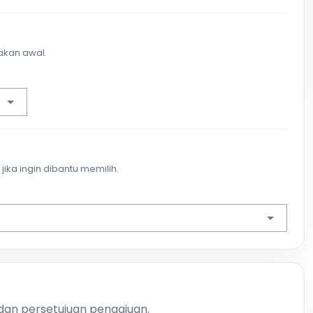
akan awal.
jika ingin dibantu memilih.
 dan persetujuan pengajuan.