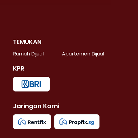
TEMUKAN
 >
Rumah Dijual
Apartemen Dijual
KPR
>
 >
Jaringan Kami
u >
>
 Lama >