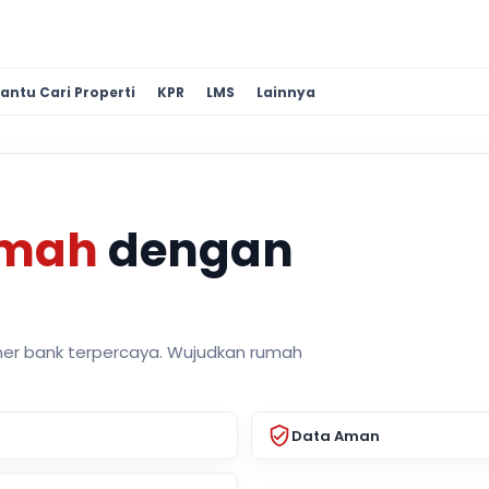
antu Cari Properti
KPR
LMS
Lainnya
umah
dengan
ner bank terpercaya. Wujudkan rumah
Data Aman