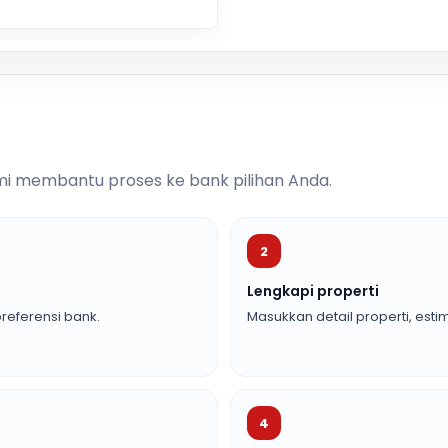
i membantu proses ke bank pilihan Anda.
2
Lengkapi properti
referensi bank.
Masukkan detail properti, estim
4