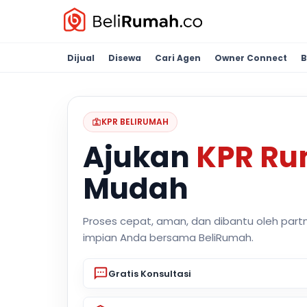
Dijual
Disewa
Cari Agen
Owner Connect
B
KPR BELIRUMAH
Ajukan
KPR R
Mudah
Proses cepat, aman, dan dibantu oleh part
impian Anda bersama BeliRumah.
Gratis Konsultasi