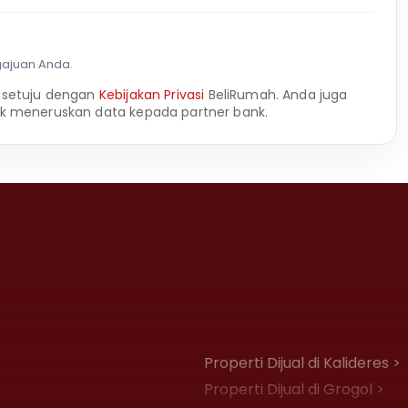
gajuan Anda.
 setuju dengan
Kebijakan Privasi
BeliRumah. Anda juga
k meneruskan data kepada partner bank.
Properti Dijual di Kalideres >
Properti Dijual di Grogol >