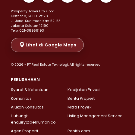
Properti Dijual di Kemayoran >
Prosperity Tower 8th Floor
Properti Dijual di Menteng >
District 8, SCBD Lot 28
Properti Dijual di Senen >
JI. Jend. Sudirman Kav. 52-53
Jakarta Selatan 12190
Properti Dijual di Tanah Abang >
Telp: 021-38959193
Properti Dijual di Cikini >
Properti Dijual di Kramat >
Lihat di Google Maps
Properti Dijual di Pasar Baru >
Properti Dijual di Bendungan Hilir >
© 2026 - PT Real Estate Teknologi. All rights reserved.
Properti Dijual di Jakarta Selatan >
Properti Dijual di Cilandak >
PERUSAHAAN
Properti Dijual di Lebak Bulus >
Syarat & Ketentuan
Kebijakan Privasi
Properti Dijual di Gandaria Selatan >
Properti Dijual di Pondok Labu >
Komunitas
Berita Properti
Properti Dijual di Cipete Selatan >
Ajukan Konsultasi
Mitra Proyek
Properti Dijual di Jagakarsa >
Hubungi:
Listing Management Service
Properti Dijual di Lenteng Agung >
enquiry@belirumah.co
Properti Dijual di Senayan >
Agen Properti
Rentfix.com
Properti Dijual di Pondok Pinang >