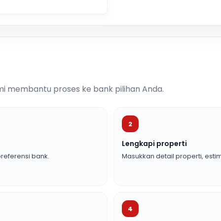
i membantu proses ke bank pilihan Anda.
2
Lengkapi properti
referensi bank.
Masukkan detail properti, estim
4