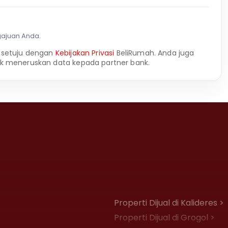
gajuan Anda.
 setuju dengan
Kebijakan Privasi
BeliRumah. Anda juga
k meneruskan data kepada partner bank.
Properti Dijual di Kalideres >
Properti Dijual di Grogol >