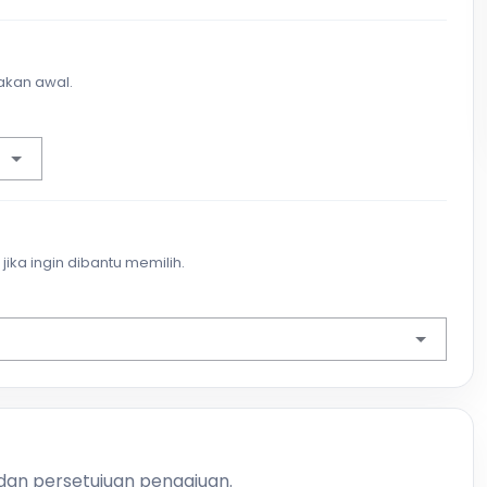
akan awal.
jika ingin dibantu memilih.
 dan persetujuan pengajuan.