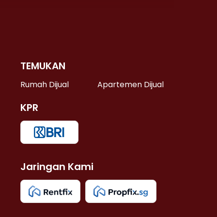
TEMUKAN
 >
Rumah Dijual
Apartemen Dijual
KPR
>
 >
Jaringan Kami
u >
>
 Lama >