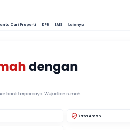
antu Cari Properti
KPR
LMS
Lainnya
umah
dengan
ner bank terpercaya. Wujudkan rumah
Data Aman