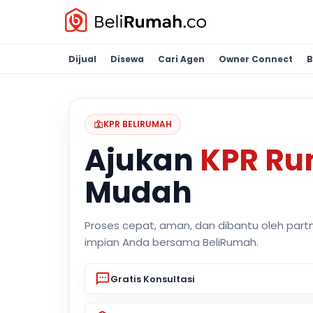
Dijual
Disewa
Cari Agen
Owner Connect
B
KPR BELIRUMAH
Ajukan
KPR R
Mudah
Proses cepat, aman, dan dibantu oleh part
impian Anda bersama BeliRumah.
Gratis Konsultasi