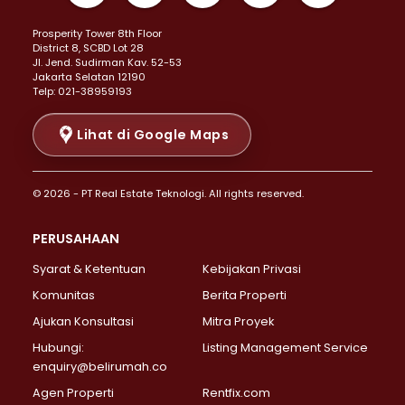
Properti Dijual di Kemayoran >
Prosperity Tower 8th Floor
Properti Dijual di Menteng >
District 8, SCBD Lot 28
Properti Dijual di Senen >
JI. Jend. Sudirman Kav. 52-53
Jakarta Selatan 12190
Properti Dijual di Tanah Abang >
Telp: 021-38959193
Properti Dijual di Cikini >
Properti Dijual di Kramat >
Lihat di Google Maps
Properti Dijual di Pasar Baru >
Properti Dijual di Bendungan Hilir >
© 2026 - PT Real Estate Teknologi. All rights reserved.
Properti Dijual di Jakarta Selatan >
Properti Dijual di Cilandak >
PERUSAHAAN
Properti Dijual di Lebak Bulus >
Syarat & Ketentuan
Kebijakan Privasi
Properti Dijual di Gandaria Selatan >
Properti Dijual di Pondok Labu >
Komunitas
Berita Properti
Properti Dijual di Cipete Selatan >
Ajukan Konsultasi
Mitra Proyek
Properti Dijual di Jagakarsa >
Hubungi:
Listing Management Service
Properti Dijual di Lenteng Agung >
enquiry@belirumah.co
Properti Dijual di Senayan >
Agen Properti
Rentfix.com
Properti Dijual di Pondok Pinang >