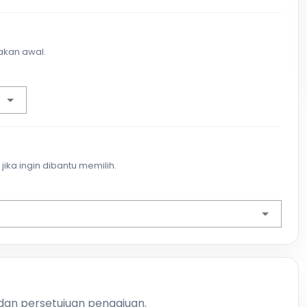
akan awal.
jika ingin dibantu memilih.
 dan persetujuan pengajuan.