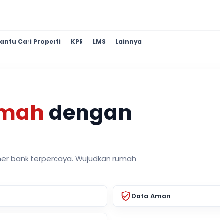
antu Cari Properti
KPR
LMS
Lainnya
umah
dengan
ner bank terpercaya. Wujudkan rumah
Data Aman