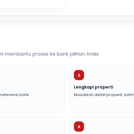
i membantu proses ke bank pilihan Anda.
2
Lengkapi properti
referensi bank.
Masukkan detail properti, estim
4