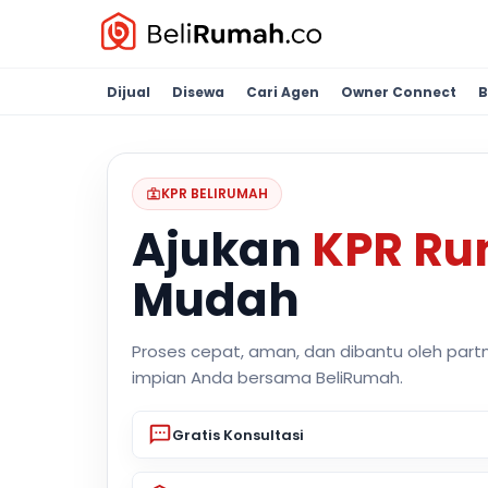
Dijual
Disewa
Cari Agen
Owner Connect
B
KPR BELIRUMAH
Ajukan
KPR R
Mudah
Proses cepat, aman, dan dibantu oleh part
impian Anda bersama BeliRumah.
Gratis Konsultasi