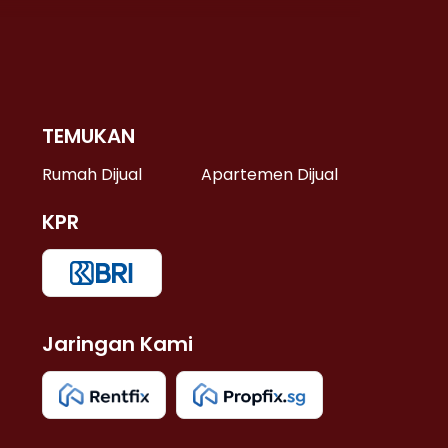
TEMUKAN
 >
Rumah Dijual
Apartemen Dijual
KPR
>
 >
Jaringan Kami
u >
>
 Lama >