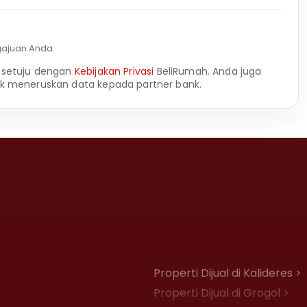
gajuan Anda.
 setuju dengan
Kebijakan Privasi
BeliRumah. Anda juga
k meneruskan data kepada partner bank.
Properti Dijual di Kalideres >
Properti Dijual di Grogol >