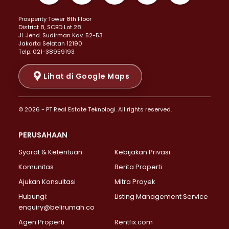
Properti Dijual di Kemayoran >
Prosperity Tower 8th Floor
Properti Dijual di Menteng >
District 8, SCBD Lot 28
Properti Dijual di Senen >
JI. Jend. Sudirman Kav. 52-53
Jakarta Selatan 12190
Properti Dijual di Tanah Abang >
Telp: 021-38959193
Properti Dijual di Cikini >
Properti Dijual di Kramat >
Lihat di Google Maps
Properti Dijual di Pasar Baru >
Properti Dijual di Bendungan Hilir >
© 2026 - PT Real Estate Teknologi. All rights reserved.
Properti Dijual di Jakarta Selatan >
Properti Dijual di Cilandak >
PERUSAHAAN
Properti Dijual di Lebak Bulus >
Syarat & Ketentuan
Kebijakan Privasi
Properti Dijual di Gandaria Selatan >
Properti Dijual di Pondok Labu >
Komunitas
Berita Properti
Properti Dijual di Cipete Selatan >
Ajukan Konsultasi
Mitra Proyek
Properti Dijual di Jagakarsa >
Hubungi:
Listing Management Service
Properti Dijual di Lenteng Agung >
enquiry@belirumah.co
Properti Dijual di Senayan >
Agen Properti
Rentfix.com
Properti Dijual di Pondok Pinang >