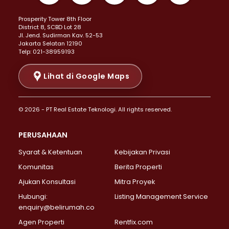
Properti Dijual di Kemayoran >
Prosperity Tower 8th Floor
Properti Dijual di Menteng >
District 8, SCBD Lot 28
Properti Dijual di Senen >
JI. Jend. Sudirman Kav. 52-53
Jakarta Selatan 12190
Properti Dijual di Tanah Abang >
Telp: 021-38959193
Properti Dijual di Cikini >
Properti Dijual di Kramat >
Lihat di Google Maps
Properti Dijual di Pasar Baru >
Properti Dijual di Bendungan Hilir >
© 2026 - PT Real Estate Teknologi. All rights reserved.
Properti Dijual di Jakarta Selatan >
Properti Dijual di Cilandak >
PERUSAHAAN
Properti Dijual di Lebak Bulus >
Syarat & Ketentuan
Kebijakan Privasi
Properti Dijual di Gandaria Selatan >
Properti Dijual di Pondok Labu >
Komunitas
Berita Properti
Properti Dijual di Cipete Selatan >
Ajukan Konsultasi
Mitra Proyek
Properti Dijual di Jagakarsa >
Hubungi:
Listing Management Service
Properti Dijual di Lenteng Agung >
enquiry@belirumah.co
Properti Dijual di Senayan >
Agen Properti
Rentfix.com
Properti Dijual di Pondok Pinang >