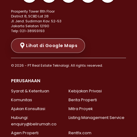
Properti Dijual di Kemayoran >
Prosperity Tower 8th Floor
Properti Dijual di Menteng >
District 8, SCBD Lot 28
Properti Dijual di Senen >
JI. Jend. Sudirman Kav. 52-53
Jakarta Selatan 12190
Properti Dijual di Tanah Abang >
Telp: 021-38959193
Properti Dijual di Cikini >
Properti Dijual di Kramat >
Lihat di Google Maps
Properti Dijual di Pasar Baru >
Properti Dijual di Bendungan Hilir >
© 2026 - PT Real Estate Teknologi. All rights reserved.
Properti Dijual di Jakarta Selatan >
Properti Dijual di Cilandak >
PERUSAHAAN
Properti Dijual di Lebak Bulus >
Syarat & Ketentuan
Kebijakan Privasi
Properti Dijual di Gandaria Selatan >
Properti Dijual di Pondok Labu >
Komunitas
Berita Properti
Properti Dijual di Cipete Selatan >
Ajukan Konsultasi
Mitra Proyek
Properti Dijual di Jagakarsa >
Hubungi:
Listing Management Service
Properti Dijual di Lenteng Agung >
enquiry@belirumah.co
Properti Dijual di Senayan >
Agen Properti
Rentfix.com
Properti Dijual di Pondok Pinang >