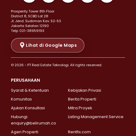
Properti Dijual di Kemayoran >
Prosperity Tower 8th Floor
Properti Dijual di Menteng >
District 8, SCBD Lot 28
Properti Dijual di Senen >
JI. Jend. Sudirman Kav. 52-53
Jakarta Selatan 12190
Properti Dijual di Tanah Abang >
Telp: 021-38959193
Properti Dijual di Cikini >
Properti Dijual di Kramat >
Lihat di Google Maps
Properti Dijual di Pasar Baru >
Properti Dijual di Bendungan Hilir >
© 2026 - PT Real Estate Teknologi. All rights reserved.
Properti Dijual di Jakarta Selatan >
Properti Dijual di Cilandak >
PERUSAHAAN
Properti Dijual di Lebak Bulus >
Syarat & Ketentuan
Kebijakan Privasi
Properti Dijual di Gandaria Selatan >
Properti Dijual di Pondok Labu >
Komunitas
Berita Properti
Properti Dijual di Cipete Selatan >
Ajukan Konsultasi
Mitra Proyek
Properti Dijual di Jagakarsa >
Hubungi:
Listing Management Service
Properti Dijual di Lenteng Agung >
enquiry@belirumah.co
Properti Dijual di Senayan >
Agen Properti
Rentfix.com
Properti Dijual di Pondok Pinang >