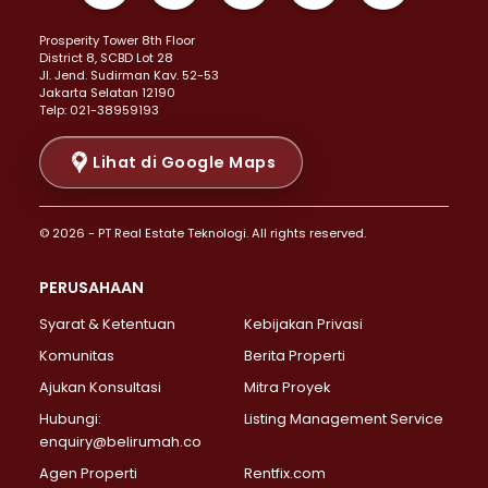
Properti Dijual di Kemayoran >
Prosperity Tower 8th Floor
Properti Dijual di Menteng >
District 8, SCBD Lot 28
Properti Dijual di Senen >
JI. Jend. Sudirman Kav. 52-53
Jakarta Selatan 12190
Properti Dijual di Tanah Abang >
Telp: 021-38959193
Properti Dijual di Cikini >
Properti Dijual di Kramat >
Lihat di Google Maps
Properti Dijual di Pasar Baru >
Properti Dijual di Bendungan Hilir >
© 2026 - PT Real Estate Teknologi. All rights reserved.
Properti Dijual di Jakarta Selatan >
Properti Dijual di Cilandak >
PERUSAHAAN
Properti Dijual di Lebak Bulus >
Syarat & Ketentuan
Kebijakan Privasi
Properti Dijual di Gandaria Selatan >
Properti Dijual di Pondok Labu >
Komunitas
Berita Properti
Properti Dijual di Cipete Selatan >
Ajukan Konsultasi
Mitra Proyek
Properti Dijual di Jagakarsa >
Hubungi:
Listing Management Service
Properti Dijual di Lenteng Agung >
enquiry@belirumah.co
Properti Dijual di Senayan >
Agen Properti
Rentfix.com
Properti Dijual di Pondok Pinang >