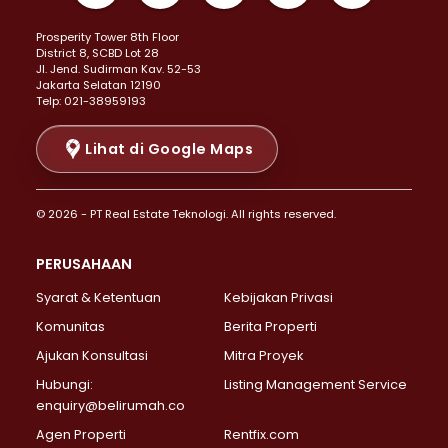
Properti Dijual di Kemayoran >
Prosperity Tower 8th Floor
Properti Dijual di Menteng >
District 8, SCBD Lot 28
Properti Dijual di Senen >
JI. Jend. Sudirman Kav. 52-53
Jakarta Selatan 12190
Properti Dijual di Tanah Abang >
Telp: 021-38959193
Properti Dijual di Cikini >
Properti Dijual di Kramat >
Lihat di Google Maps
Properti Dijual di Pasar Baru >
Properti Dijual di Bendungan Hilir >
© 2026 - PT Real Estate Teknologi. All rights reserved.
Properti Dijual di Jakarta Selatan >
Properti Dijual di Cilandak >
PERUSAHAAN
Properti Dijual di Lebak Bulus >
Syarat & Ketentuan
Kebijakan Privasi
Properti Dijual di Gandaria Selatan >
Properti Dijual di Pondok Labu >
Komunitas
Berita Properti
Properti Dijual di Cipete Selatan >
Ajukan Konsultasi
Mitra Proyek
Properti Dijual di Jagakarsa >
Hubungi:
Listing Management Service
Properti Dijual di Lenteng Agung >
enquiry@belirumah.co
Properti Dijual di Senayan >
Agen Properti
Rentfix.com
Properti Dijual di Pondok Pinang >