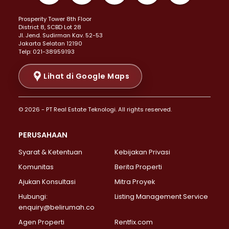
Properti Dijual di Kemayoran >
Prosperity Tower 8th Floor
Properti Dijual di Menteng >
District 8, SCBD Lot 28
Properti Dijual di Senen >
JI. Jend. Sudirman Kav. 52-53
Jakarta Selatan 12190
Properti Dijual di Tanah Abang >
Telp: 021-38959193
Properti Dijual di Cikini >
Properti Dijual di Kramat >
Lihat di Google Maps
Properti Dijual di Pasar Baru >
Properti Dijual di Bendungan Hilir >
© 2026 - PT Real Estate Teknologi. All rights reserved.
Properti Dijual di Jakarta Selatan >
Properti Dijual di Cilandak >
PERUSAHAAN
Properti Dijual di Lebak Bulus >
Syarat & Ketentuan
Kebijakan Privasi
Properti Dijual di Gandaria Selatan >
Properti Dijual di Pondok Labu >
Komunitas
Berita Properti
Properti Dijual di Cipete Selatan >
Ajukan Konsultasi
Mitra Proyek
Properti Dijual di Jagakarsa >
Hubungi:
Listing Management Service
Properti Dijual di Lenteng Agung >
enquiry@belirumah.co
Properti Dijual di Senayan >
Agen Properti
Rentfix.com
Properti Dijual di Pondok Pinang >