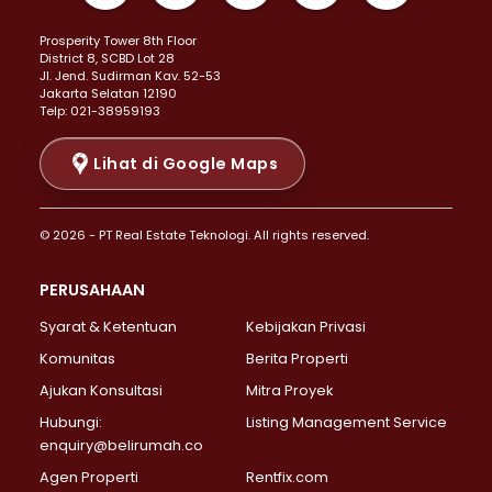
Properti Dijual di Kemayoran >
Prosperity Tower 8th Floor
Properti Dijual di Menteng >
District 8, SCBD Lot 28
Properti Dijual di Senen >
JI. Jend. Sudirman Kav. 52-53
Jakarta Selatan 12190
Properti Dijual di Tanah Abang >
Telp: 021-38959193
Properti Dijual di Cikini >
Properti Dijual di Kramat >
Lihat di Google Maps
Properti Dijual di Pasar Baru >
Properti Dijual di Bendungan Hilir >
© 2026 - PT Real Estate Teknologi. All rights reserved.
Properti Dijual di Jakarta Selatan >
Properti Dijual di Cilandak >
PERUSAHAAN
Properti Dijual di Lebak Bulus >
Syarat & Ketentuan
Kebijakan Privasi
Properti Dijual di Gandaria Selatan >
Properti Dijual di Pondok Labu >
Komunitas
Berita Properti
Properti Dijual di Cipete Selatan >
Ajukan Konsultasi
Mitra Proyek
Properti Dijual di Jagakarsa >
Hubungi:
Listing Management Service
Properti Dijual di Lenteng Agung >
enquiry@belirumah.co
Properti Dijual di Senayan >
Agen Properti
Rentfix.com
Properti Dijual di Pondok Pinang >