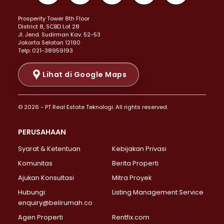
Properti Dijual di Kemayoran >
Prosperity Tower 8th Floor
Properti Dijual di Menteng >
District 8, SCBD Lot 28
Properti Dijual di Senen >
JI. Jend. Sudirman Kav. 52-53
Jakarta Selatan 12190
Properti Dijual di Tanah Abang >
Telp: 021-38959193
Properti Dijual di Cikini >
Properti Dijual di Kramat >
Lihat di Google Maps
Properti Dijual di Pasar Baru >
Properti Dijual di Bendungan Hilir >
© 2026 - PT Real Estate Teknologi. All rights reserved.
Properti Dijual di Jakarta Selatan >
Properti Dijual di Cilandak >
PERUSAHAAN
Properti Dijual di Lebak Bulus >
Syarat & Ketentuan
Kebijakan Privasi
Properti Dijual di Gandaria Selatan >
Properti Dijual di Pondok Labu >
Komunitas
Berita Properti
Properti Dijual di Cipete Selatan >
Ajukan Konsultasi
Mitra Proyek
Properti Dijual di Jagakarsa >
Hubungi:
Listing Management Service
Properti Dijual di Lenteng Agung >
enquiry@belirumah.co
Properti Dijual di Senayan >
Agen Properti
Rentfix.com
Properti Dijual di Pondok Pinang >