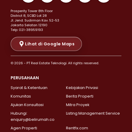
Properti Dijual di Kemayoran >
Prosperity Tower 8th Floor
Properti Dijual di Menteng >
District 8, SCBD Lot 28
Properti Dijual di Senen >
JI. Jend. Sudirman Kav. 52-53
Jakarta Selatan 12190
Properti Dijual di Tanah Abang >
Telp: 021-38959193
Properti Dijual di Cikini >
Properti Dijual di Kramat >
Lihat di Google Maps
Properti Dijual di Pasar Baru >
Properti Dijual di Bendungan Hilir >
© 2026 - PT Real Estate Teknologi. All rights reserved.
Properti Dijual di Jakarta Selatan >
Properti Dijual di Cilandak >
PERUSAHAAN
Properti Dijual di Lebak Bulus >
Syarat & Ketentuan
Kebijakan Privasi
Properti Dijual di Gandaria Selatan >
Properti Dijual di Pondok Labu >
Komunitas
Berita Properti
Properti Dijual di Cipete Selatan >
Ajukan Konsultasi
Mitra Proyek
Properti Dijual di Jagakarsa >
Hubungi:
Listing Management Service
Properti Dijual di Lenteng Agung >
enquiry@belirumah.co
Properti Dijual di Senayan >
Agen Properti
Rentfix.com
Properti Dijual di Pondok Pinang >