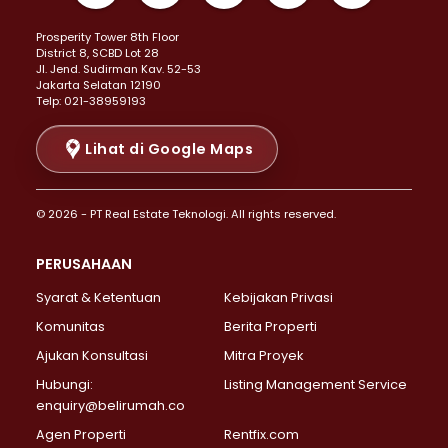
Properti Dijual di Kemayoran >
Prosperity Tower 8th Floor
Properti Dijual di Menteng >
District 8, SCBD Lot 28
Properti Dijual di Senen >
JI. Jend. Sudirman Kav. 52-53
Jakarta Selatan 12190
Properti Dijual di Tanah Abang >
Telp: 021-38959193
Properti Dijual di Cikini >
Properti Dijual di Kramat >
Lihat di Google Maps
Properti Dijual di Pasar Baru >
Properti Dijual di Bendungan Hilir >
© 2026 - PT Real Estate Teknologi. All rights reserved.
Properti Dijual di Jakarta Selatan >
Properti Dijual di Cilandak >
PERUSAHAAN
Properti Dijual di Lebak Bulus >
Syarat & Ketentuan
Kebijakan Privasi
Properti Dijual di Gandaria Selatan >
Properti Dijual di Pondok Labu >
Komunitas
Berita Properti
Properti Dijual di Cipete Selatan >
Ajukan Konsultasi
Mitra Proyek
Properti Dijual di Jagakarsa >
Hubungi:
Listing Management Service
Properti Dijual di Lenteng Agung >
enquiry@belirumah.co
Properti Dijual di Senayan >
Agen Properti
Rentfix.com
Properti Dijual di Pondok Pinang >