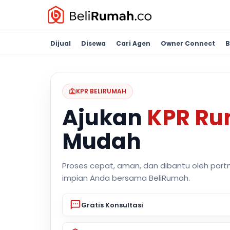
Dijual
Disewa
Cari Agen
Owner Connect
B
KPR BELIRUMAH
Ajukan
KPR R
Mudah
Proses cepat, aman, dan dibantu oleh part
impian Anda bersama BeliRumah.
Gratis Konsultasi