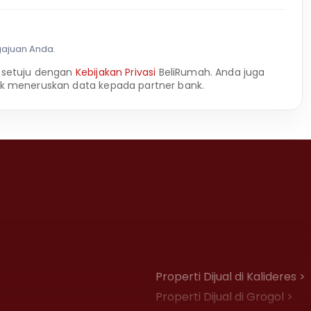
gajuan Anda.
 setuju dengan
Kebijakan Privasi
BeliRumah. Anda juga
k meneruskan data kepada partner bank.
Properti Dijual di Kalideres >
Properti Dijual di Grogol >