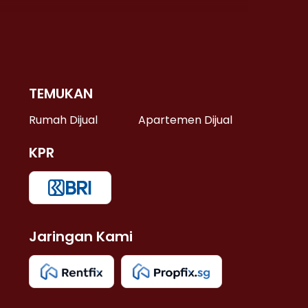
TEMUKAN
 >
Rumah Dijual
Apartemen Dijual
KPR
>
 >
Jaringan Kami
u >
>
 Lama >