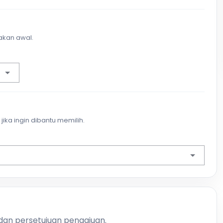
akan awal.
jika ingin dibantu memilih.
 dan persetujuan pengajuan.