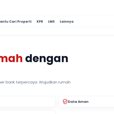
antu Cari Properti
KPR
LMS
Lainnya
umah
dengan
ner bank terpercaya. Wujudkan rumah
Data Aman