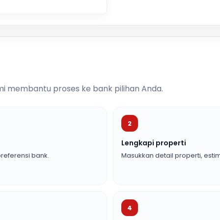
i membantu proses ke bank pilihan Anda.
2
Lengkapi properti
referensi bank.
Masukkan detail properti, estim
4