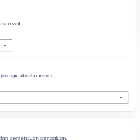
akan awal.
jika ingin dibantu memilih.
 dan persetujuan pengajuan.