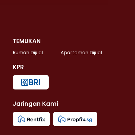
TEMUKAN
 >
Rumah Dijual
Apartemen Dijual
KPR
>
 >
Jaringan Kami
u >
>
 Lama >