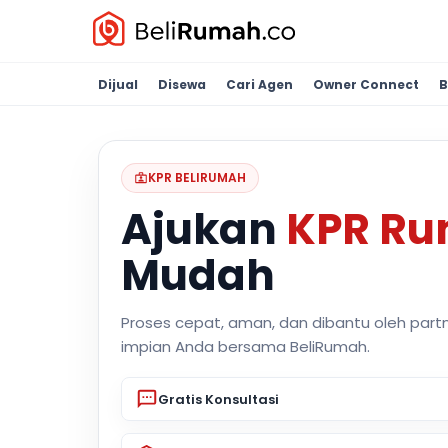
Dijual
Disewa
Cari Agen
Owner Connect
B
KPR BELIRUMAH
Ajukan
KPR R
Mudah
Proses cepat, aman, dan dibantu oleh part
impian Anda bersama BeliRumah.
Gratis Konsultasi