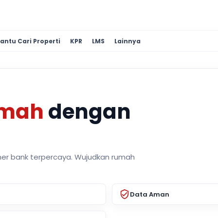
antu Cari Properti
KPR
LMS
Lainnya
umah
dengan
ner bank terpercaya. Wujudkan rumah
Data Aman