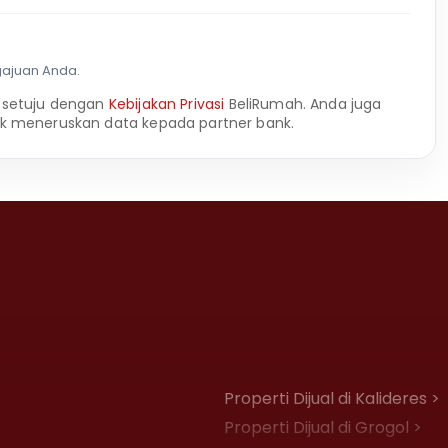
gajuan Anda.
 setuju dengan
Kebijakan Privasi
BeliRumah. Anda juga
k meneruskan data kepada partner bank.
Properti Dijual di Kalideres >
Properti Dijual di Grogol >