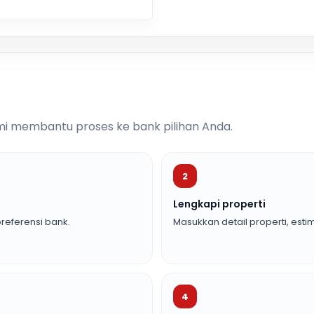
i membantu proses ke bank pilihan Anda.
2
Lengkapi properti
referensi bank.
Masukkan detail properti, estim
4