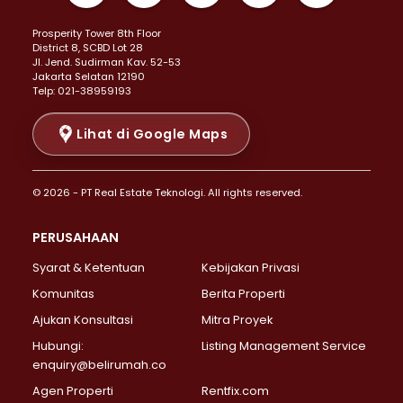
Properti Dijual di Kemayoran >
Prosperity Tower 8th Floor
Properti Dijual di Menteng >
District 8, SCBD Lot 28
Properti Dijual di Senen >
JI. Jend. Sudirman Kav. 52-53
Jakarta Selatan 12190
Properti Dijual di Tanah Abang >
Telp: 021-38959193
Properti Dijual di Cikini >
Properti Dijual di Kramat >
Lihat di Google Maps
Properti Dijual di Pasar Baru >
Properti Dijual di Bendungan Hilir >
© 2026 - PT Real Estate Teknologi. All rights reserved.
Properti Dijual di Jakarta Selatan >
Properti Dijual di Cilandak >
PERUSAHAAN
Properti Dijual di Lebak Bulus >
Syarat & Ketentuan
Kebijakan Privasi
Properti Dijual di Gandaria Selatan >
Properti Dijual di Pondok Labu >
Komunitas
Berita Properti
Properti Dijual di Cipete Selatan >
Ajukan Konsultasi
Mitra Proyek
Properti Dijual di Jagakarsa >
Hubungi:
Listing Management Service
Properti Dijual di Lenteng Agung >
enquiry@belirumah.co
Properti Dijual di Senayan >
Agen Properti
Rentfix.com
Properti Dijual di Pondok Pinang >